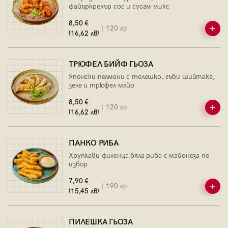
файъркрекър сос и сусам микс
8,50 €
120 гр
(16,62 лв)
ТРЮФЕЛ БИЙФ ГЬОЗА
Японски пелмени с телешко, гъби шийтаке,
зеле и трюфел майо
8,50 €
120 гр
(16,62 лв)
ПАНКО РИБА
Хрупкави филенца бяла риба с майонеза по
избор
7,90 €
190 гр
(15,45 лв)
ПИЛЕШКА ГЬОЗА