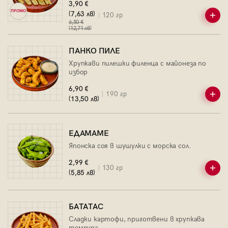
3,90 €
ПРОМО
(7,63 лв)
120 гр
6,50 €
(12,71 лв)
ПАНКО ПИЛЕ
Хрупкави пилешки филенца с майонеза по
избор
6,90 €
190 гр
(13,50 лв)
ЕДАМАМЕ
Японска соя в шушулки с морска сол.
2,99 €
130 гр
(5,85 лв)
БАТАТАС
Сладки картофи, приготвени в хрупкава
темпура