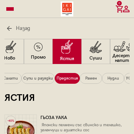
0
Назад
Десерти 
Промо
Суши
Ново
Ястия
напитк
Салати
Супи и разядки
Предястия
Рамен
Нудли
УОК
ЯСТИЯ
ГЬОЗА УАКА
-40%
Японски пелмени със свинско и телешко,
зеленчуци и азиатски сос