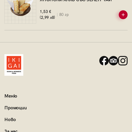
1,53 €
80 гр
(2,99 лв)
Меню
Промоции
Ново
За нас