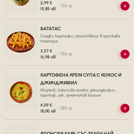
2,99 €
130 гр
(5,85 лв)
БАТАТАС
Сладки картофи, приготвени в хрупкава
темпура
3,57 €
150 гр
(6,98 лв)
КАРТОФЕНА КРЕМ СУПА С КОКОС И
ДЖИНДЖИФИЛ
Морков, кокосово мляко, джинджифил ,
картоф, лук, зеленчуков бульон
4,09 €
280 гр
(8,00 лв)
ЯПОНСКИ ХЛЯБ СЪС ЗЕЛЕН ЧАЙ