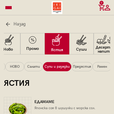
0
Назад
Десерти 
Промо
Суши
Ново
Ястия
напитк
ни
НОВО
Салати
Супи и разядки
Предястия
Рамен
ЯСТИЯ
ЕДАМАМЕ
Японска соя в шушулки с морска сол.