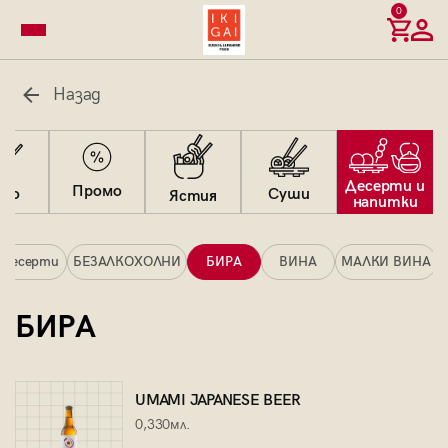
0
Назад
Десерти и
Промо
Суши
ово
Ястия
напитки
Десерти
БЕЗАЛКОХОЛНИ
БИРА
ВИНА
МАЛКИ ВИНА
БИРА
UMAMI JAPANESE BEER
0,330мл.