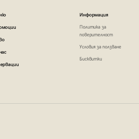
ню
Информация
Политика за
омоции
поверителност
во
Условия за ползване
нас
Бисквитки
зервации