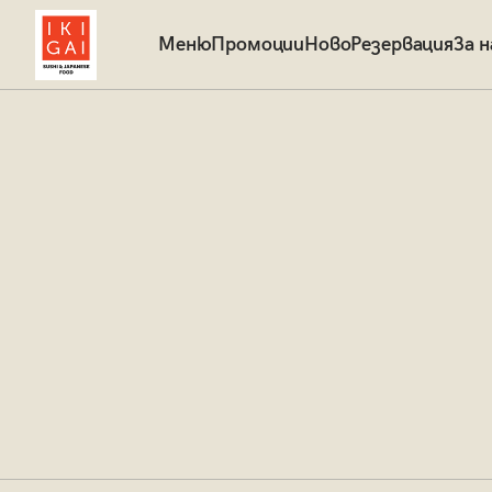
Меню
Промоции
Ново
Резервация
За н