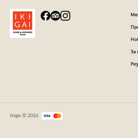
Ме
Пр
Но
За 
Ре
Ikigai © 2026