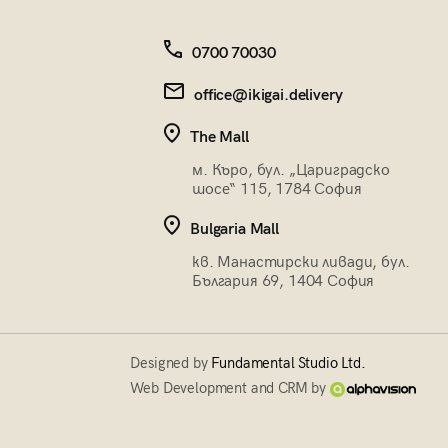
0700 70030
office@ikigai.delivery
The Mall
м. Къро, бул. „Цариградско
шосе“ 115, 1784 София
Bulgaria Mall
кв. Манастирски ливади, бул.
България 69, 1404 София
Designed by
Fundamental Studio Ltd.
Web Development and CRM by