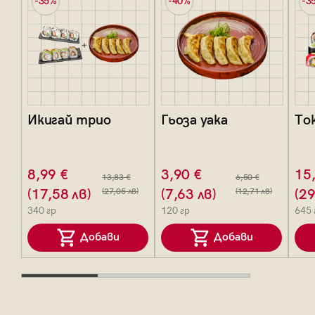
-35%
-40%
-3
Икигай трио
Гьоза уака
То
8,99 €
3,90 €
15
13,83 €
6,50 €
(17,58 лв)
(27,05 лв)
(7,63 лв)
(12,71 лв)
(29
340 гр
120 гр
645 
Добави
Добави