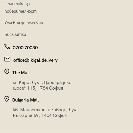
Политика за
поверителност
Условия за ползване
Бисквитки
0700 70030
office@ikigai.delivery
The Mall
м. Къро, бул. „Цариградско
шосе“ 115, 1784 София
Bulgaria Mall
кв. Манастирски ливади, бул.
България 69, 1404 София