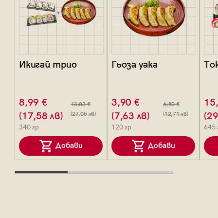
Икигай трио
Гьоза уака
То
8,99 €
3,90 €
15
13,83 €
6,50 €
(17,58 лв)
(27,05 лв)
(7,63 лв)
(12,71 лв)
(29
340 гр
120 гр
645 
Добави
Добави