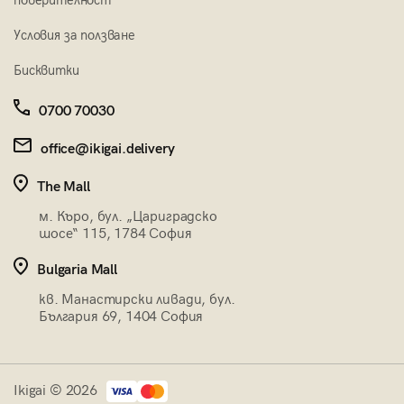
поверителност
Условия за ползване
Бисквитки
0700 70030
office@ikigai.delivery
The Mall
м. Къро, бул. „Цариградско
шосе“ 115, 1784 София
Bulgaria Mall
кв. Манастирски ливади, бул.
България 69, 1404 София
Ikigai © 2026