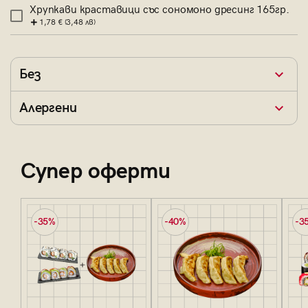
Хрупкави краставици със сономоно дресинг 165гр.
1,78 €
(3,48 лв)
Без
Алергени
Супер оферти
-35%
-40%
-3