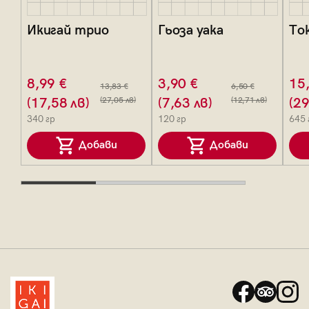
Икигай трио
Гьоза уака
То
8,99 €
3,90 €
15
13,83 €
6,50 €
(17,58 лв)
(27,05 лв)
(7,63 лв)
(12,71 лв)
(29
340 гр
120 гр
645 
Добави
Добави