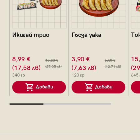
Икигай трио
Гьоза уака
То
8,99 €
3,90 €
15
13,83 €
6,50 €
(17,58 лв)
(27,05 лв)
(7,63 лв)
(12,71 лв)
(29
340 гр
120 гр
645 
Добави
Добави