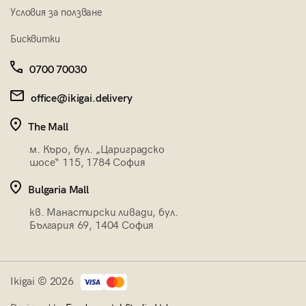
Условия за ползване
Бисквитки
0700 70030
office@ikigai.delivery
The Mall
м. Къро, бул. „Цариградско
шосе“ 115, 1784 София
Bulgaria Mall
кв. Манастирски ливади, бул.
България 69, 1404 София
Ikigai © 2026