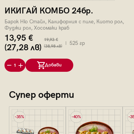
ИКИГАЙ КОМБО 24бр.
Барок Ню Стайл, Калифорния с пиле, Киото рол,
Фуджи рол, Хосомаки краб
13,95 €
19,93 €
525 гр
(27,28 лв)
(38,98 лв)
Добави
1
Супер оферти
-35%
-40%
-3