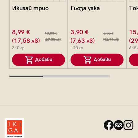
Икигай трио
Гьоза уака
То
8,99 €
3,90 €
15
13,83 €
6,50 €
(17,58 лв)
(27,05 лв)
(7,63 лв)
(12,71 лв)
(29
340 гр
120 гр
645 
Добави
Добави