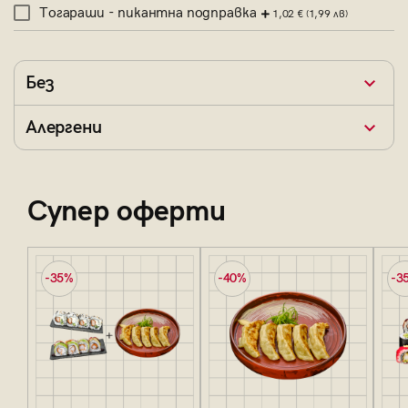
Тогараши - пикантна подправка
1,02 €
(1,99 лв)
Без
Алергени
Супер оферти
-35%
-40%
-3