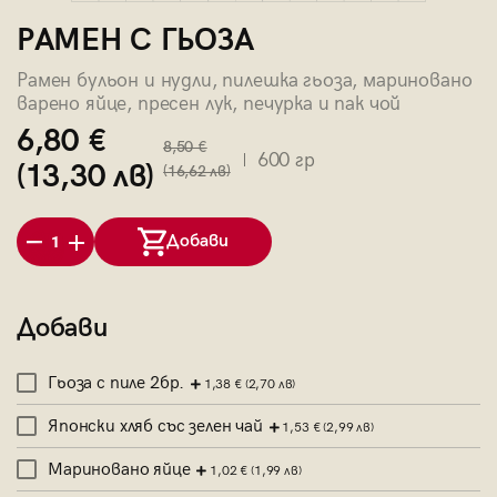
РАМЕН С ГЬОЗА
Рамен бульон и нудли, пилешка гьоза, мариновано
варено яйце, пресен лук, печурка и пак чой
6,80 €
8,50 €
600 гр
(13,30 лв)
(16,62 лв)
Добави
1
Добави
Гьоза с пиле 2бр.
1,38 €
(2,70 лв)
Японски хляб със зелен чай
1,53 €
(2,99 лв)
Мариновано яйце
1,02 €
(1,99 лв)