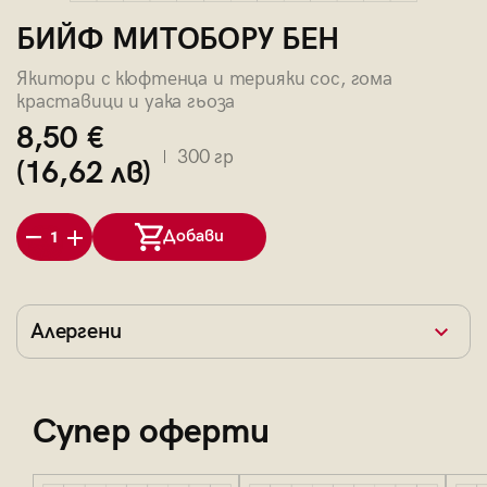
БИЙФ МИТОБОРУ БЕН
Якитори с кюфтенца и терияки сос, гома
краставици и уака гьоза
8,50 €
300 гр
(16,62 лв)
Добави
1
Алергени
Супер оферти