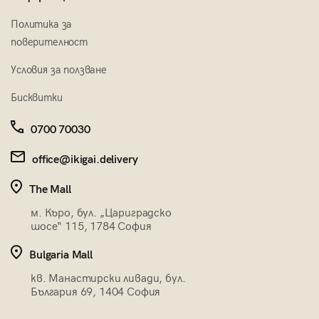
Политика за
поверителност
Условия за ползване
Бисквитки
0700 70030
office@ikigai.delivery
The Mall
м. Къро, бул. „Цариградско
шосе“ 115, 1784 София
Bulgaria Mall
кв. Манастирски ливади, бул.
България 69, 1404 София