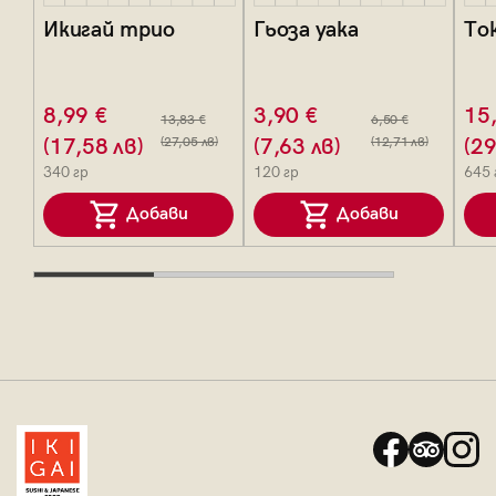
Икигай трио
Гьоза уака
То
8,99 €
3,90 €
15
13,83 €
6,50 €
(17,58 лв)
(27,05 лв)
(7,63 лв)
(12,71 лв)
(29
340 гр
120 гр
645 
Добави
Добави