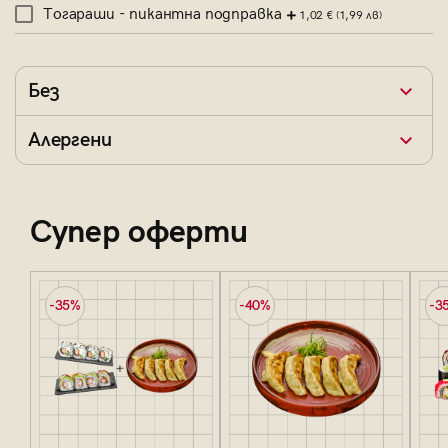
Тогараши - пикантна подправка
1,02 €
(1,99 лв)
Без
Алергени
Супер оферти
-35%
-40%
-3