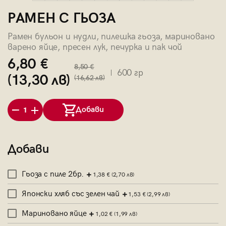
РАМЕН С ГЬОЗА
Рамен бульон и нудли, пилешка гьоза, мариновано
варено яйце, пресен лук, печурка и пак чой
6,80 €
8,50 €
600 гр
(13,30 лв)
(16,62 лв)
Добави
1
Добави
Гьоза с пиле 2бр.
1,38 €
(2,70 лв)
Японски хляб със зелен чай
1,53 €
(2,99 лв)
Мариновано яйце
1,02 €
(1,99 лв)