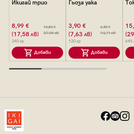
Икигай трио
Гьоза уака
То
8,99 €
3,90 €
15
13,83 €
6,50 €
(17,58 лв)
(27,05 лв)
(7,63 лв)
(12,71 лв)
(29
340 гр
120 гр
645 
Добави
Добави