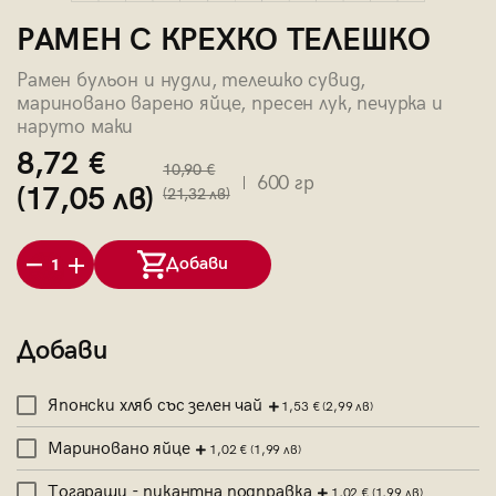
РАМЕН С КРЕХКО ТЕЛЕШКО
Рамен бульон и нудли, телешко сувид,
мариновано варено яйце, пресен лук, печурка и
наруто маки
8,72 €
10,90 €
600 гр
(17,05 лв)
(21,32 лв)
Добави
1
Добави
Японски хляб със зелен чай
1,53 €
(2,99 лв)
Мариновано яйце
1,02 €
(1,99 лв)
Тогараши - пикантна подправка
1,02 €
(1,99 лв)