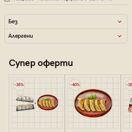
Без
Алергени
Супер оферти
-35%
-40%
-3